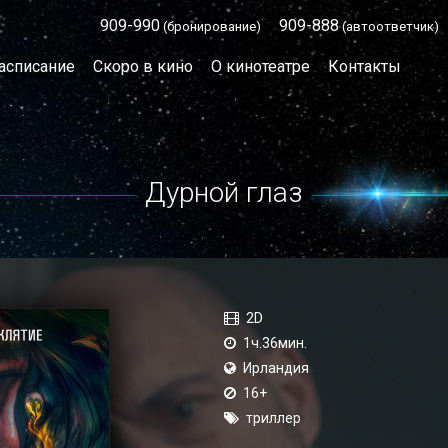
909-990
909-888
(бронирование)
(автоответчик)
асписание
Скоро в кино
О кинотеатре
Контакты
Дурной глаз
2D
1ч.36мин.
Ирландия
16+
триллер