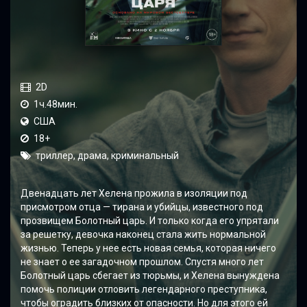
2D
1ч.48мин.
США
18+
триллер, драма, криминальный
Двенадцать лет Хелена прожила в изоляции под
присмотром отца — тирана и убийцы, известного под
прозвищем Болотный царь. И только когда его упрятали
за решетку, девочка наконец стала жить нормальной
жизнью. Теперь у нее есть новая семья, которая ничего
не знает о ее загадочном прошлом. Спустя много лет
Болотный царь сбегает из тюрьмы, и Хелена вынуждена
помочь полиции отловить легендарного преступника,
чтобы оградить близких от опасности. Но для этого ей