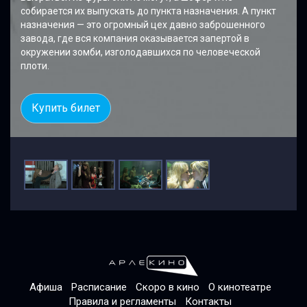
собирается их выпускать до пункта назначения. А пункт
назначения — это огромный цех давно заброшенного
завода, где вся компания оказывается запертой в
окружении зомби, изголодавшихся по человеческой
плоти.
Купить билет
Афиша
Расписание
Скоро в кино
О кинотеатре
Правила и регламенты
Контакты