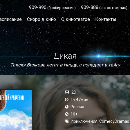
909-990
909-888
(бронирование)
(автоответчик)
асписание
Скоро в кино
О кинотеатре
Контакты
Дикая
Таисия Вилкова летит в Ниццу, а попадает в тайгу
2D
1ч.47мин.
Россия
16+
приключения, ComedyDramas