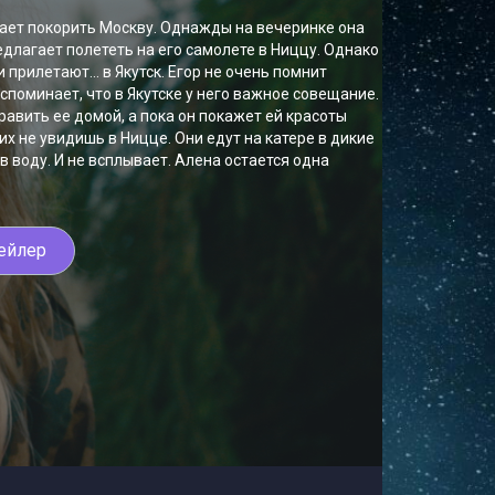
ет покорить Москву. Однажды на вечеринке она
едлагает полететь на его самолете в Ниццу. Однако
 прилетают… в Якутск. Егор не очень помнит
споминает, что в Якутске у него важное совещание.
авить ее домой, а пока он покажет ей красоты
х не увидишь в Ницце. Они едут на катере в дикие
 в воду. И не всплывает. Алена остается одна
ейлер