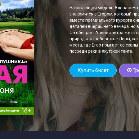
Начинающая модель Алена мечта
знакомится с Егором, который пр
вместо премиального курорта они
деталей вчерашнего вечера, но в
Он обещает Алене завтра же отпр
природы на побережье Лены, каки
места, где Егор прыгает со скалы
посреди реки в якутской тайге.
Купить билет
Тр