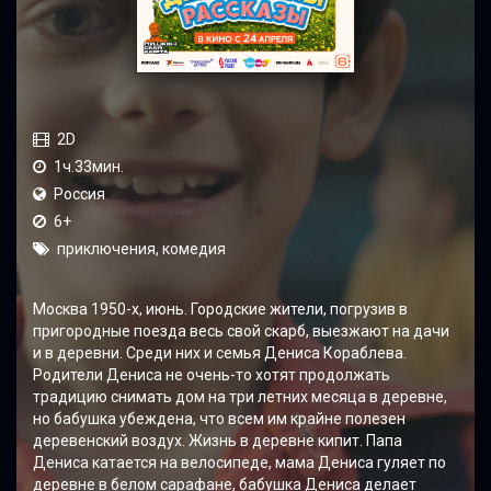
2D
1ч.33мин.
Россия
6+
приключения, комедия
Москва 1950-х, июнь. Городские жители, погрузив в
пригородные поезда весь свой скарб, выезжают на дачи
и в деревни. Среди них и семья Дениса Кораблева.
Родители Дениса не очень-то хотят продолжать
традицию снимать дом на три летних месяца в деревне,
но бабушка убеждена, что всем им крайне полезен
деревенский воздух. Жизнь в деревне кипит. Папа
Дениса катается на велосипеде, мама Дениса гуляет по
деревне в белом сарафане, бабушка Дениса делает