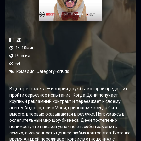
2D
1ч.10мин.
Россия
6+
комедия, CategoryForKids
В центре сюжета — история дружбы, которой предстоит
пройти серьезное испытание. Когда Дени получает
крупный рекламный контракт и переезжает к своему
агенту Андрею, они с Мэни, привыкшие всегда быть
вместе, впервые оказываются в разлуке. Погружаясь в
ослепительный мир шоу-бизнеса, Дени постепенно
понимает, что никакой успех не способен заменить
семью, а искренность ценнее любых контрактов. В это же
время Андрей переживает кризис в отношениях с