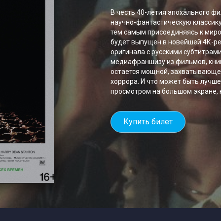
В честь 40-летия эпохального ф
научно-фантастическую классику
тем самым присоединяясь к миро
будет выпущен в новейшей 4К-ре
оригинала с русскими субтитрам
медиафраншизу из фильмов, книг,
остается мощной, захватывающей
хоррора. И что может быть лучше
просмотром на большом экране, 
Купить билет