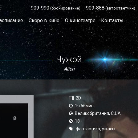
909-990
909-888
(бронирование)
(автоответчик)
асписание
Скоро в кино
О кинотеатре
Контакты
Чужой
Alien
2D
1ч.56мин.
Великобритания, США
18+
фантастика, ужасы