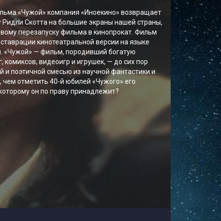
ильма «Чужой» компания «Иноекино» возвращает
 Ридли Скотта на большие экраны нашей страны,
вому перезапуску фильма в кинопрокат. Фильм
ставрации кинотеатральной версии на языке
и. «Чужой» — фильм, породивший богатую
 комиксов, видеоигр и игрушек, — до сих пор
 и поэтичной смесью из научной фантастики и
, чем отметить 40-й юбилей «Чужого» его
которому он по праву принадлежит?