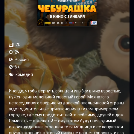
2D
2ч.
Россия
6+
комедия
Иногда, чтобы вернуть солнце и улыбки в мир взрослых,
нужен один маленький ушастый герой! Мохнатого
непоседливого зверька из далекой апельсиновой страны
ждут удивительные приключения в тихом приморском
городке, где ему предстоит найти себе имя, друзей и дом.
Помогать — и мешать! — ему в этом будут нелюдимый
старик-садовник, странная тетя-модница и ее капризная
внучка, мальчик, который никак не начнет говорить, и его