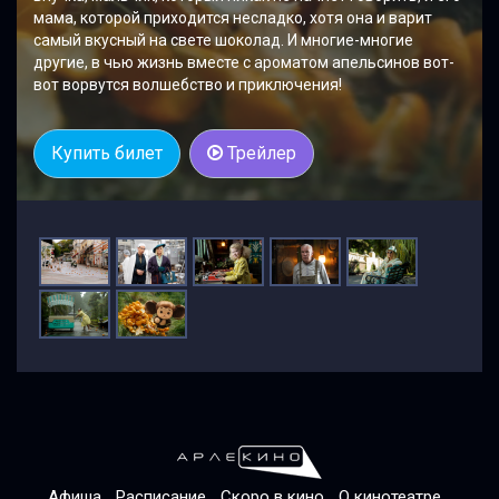
мама, которой приходится несладко, хотя она и варит
самый вкусный на свете шоколад. И многие-многие
другие, в чью жизнь вместе с ароматом апельсинов вот-
вот ворвутся волшебство и приключения!
Купить билет
Трейлер
Афиша
Расписание
Скоро в кино
О кинотеатре