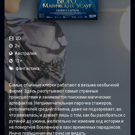
2D
2ч.
Австралия
12+
фантастика
Самые обычные клерки работают в весьма необычной
фирме. Здесь распутывают самые странные
происшествия и занимаются поисками магических
артефактов. Непримечательная парочка стажеров,
исполнителей среднего звена, даже не подозревает, во
что ввязалась, и думает лишь о том, как бы разобраться с
рутиной до ужина, желательно не изменив ход истории и
не повергнув Вселенную в хаос временных парадоксов.
Иначе повышения им точно не видать.