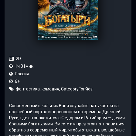
2D
1ч.31мин.
Россия
6+
фантастика, комедия, CategoryForKids
Современный школьник Ваня случайно натыкается на
волшебный портал и переносится во времена Древней
Руси, где он знакомится с Федором и Ратибором — двумя
бравыми богатырями. Вместе им предстоит отправиться
обратно в современный мир, чтобы отыскать волшебные
артефакты до того, как их найдет злая волшебница