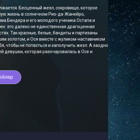
лжается. Бесценный жезл, сокровище, которое
ную жизнь в солнечном Рио-да-Жанейро,
има Бендера и его молодого ученика Остапа и
рен: это далеко не единственная драгоценная
стях. Так красные, белые, бандиты и партизаны
ким золотом, и Ося вместе с жуликом-наставником
, чтобы не попасться и заполучить жезл. А заодно
й девушки, которая разочаровалась в Осе и
ейлер