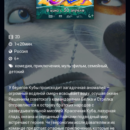
2D
1ч.20мин.
Россия
6+
комедия, приключения, мультфильм, семейный,
детский
У берегов Кубы происходит загадочная аномалия —
огромный водяной смерч всасывает воду, осушая океан.
Решением советского командования Белка и Стрелка
отправляются к острову братских народов с
разведывательной миссией. Красочная Куба, лазурная
гладь океана и окутанный тайнами подводный мир
встречают героев. Четвероногим исследователям и их
команде предстоят опасные приключения, которые не