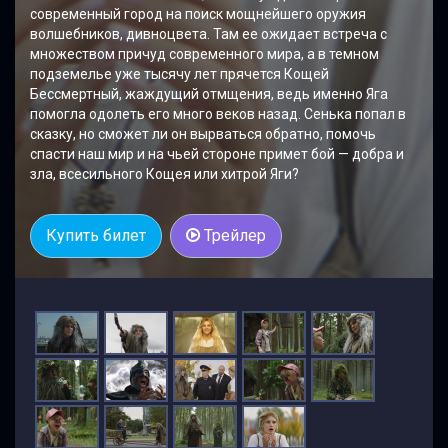
современный город на поиск мощнейшего оружия
волшебников, дивноцвета. Там ее ожидает встреча с
множеством причуд современного мира, а в темном
подземелье уже тысячу лет прячется Кощей
Бессмертный, жаждущий отмщения, ведь именно Яга
помогла одолеть его много веков назад. Сенька попал в
сказку, но сможет ли он вырваться обратно, помочь
спасти наш мир и на чьей стороне примет бой — добра и
зла, всесильного Кощея или хитрой Яги?
Купить билет
Трейлер