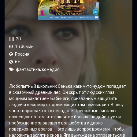
2D
1ч.30мин.
Россия
6+
фантастика, комедия
Любопытный школьник Сенька каким-то чудом попадает
в сказочный древний лес. Он скрыт от людских глаз
мощным заклятием Бабы-яги, призванным защитить
людей и весь мир от дремлющих там темных сил. В лесу
явно творится что-то неладное. Тревожные сигналы
возвещают о том, что заклятие больше не действует и
пробуждение зловещего волшебства и давно
поверженных врагов — это лишь вопрос времени. Чтобы
наложить заклятие снова, Яга вынуждена отправиться в