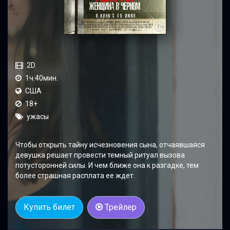
2D
1ч.40мин.
США
18+
ужасы
Чтобы открыть тайну исчезновения сына, отчаявшаяся
девушка решает провести темный ритуал вызова
потусторонней силы. И чем ближе она к разгадке, тем
более страшная расплата ее ждет.
Купить билет
Трейлер