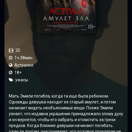
2D
1ч.38мин.
Астралия
18+
ужасы
Мать Эмили погибла, когда та еще была ребенком.
Однажды девушка находит ее старый амулет, а потом
начинает видеть необъяснимые вещи. Позже Эмили
узнает, что издавна украшение принадлежало злому духу
и он вернется, чтобы его забрать и отомстить за грехи
предков. Когда близкие девушки начинают погибать
один за другим, она понимает, что родовое проклятие не