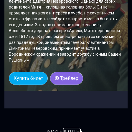
лейтенанта Дмитрия Неверовского. Однако для своих
родителей Митя — сплошная головная боль. Он не
проявляет никакого интереса к учебе, не хочет никем
стать, а фраза «и так сойдет!» запросто могла бы стать
его девизом. Загадав свое заветное желание у
Волшебного дерева в лагере «Артек», Митя переносится
аж в 1812 год. В прошлом он встречается со своим много
раз прадедушкой, знаменитым генерал-лейтенантом
Дмитрием Неверовским, принимает участие в
Бородинском сражении и заводит дружбу с юным Сашей
Пушкиным.
Купить билет
Трейлер