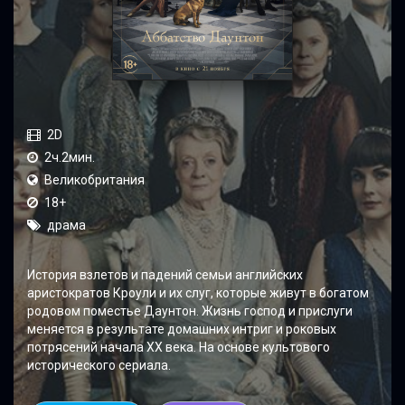
2D
2ч.2мин.
Великобритания
18+
драма
История взлетов и падений семьи английских
аристократов Кроули и их слуг, которые живут в богатом
родовом поместье Даунтон. Жизнь господ и прислуги
меняется в результате домашних интриг и роковых
потрясений начала ХХ века. На основе культового
исторического сериала.